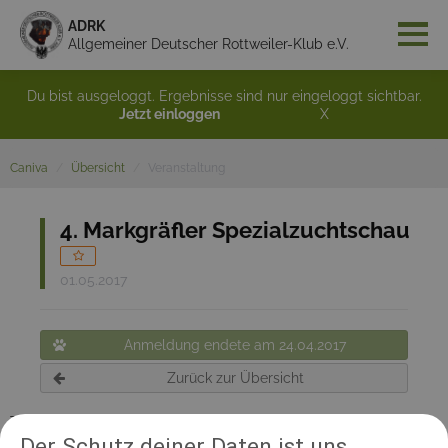
ADRK
Allgemeiner Deutscher Rottweiler-Klub e.V.
Du bist ausgeloggt. Ergebnisse sind nur eingeloggt sichtbar.
Jetzt einloggen
X
Caniva
Übersicht
Veranstaltung
4. Markgräfler Spezialzuchtschau
01.05.2017
Anmeldung endete am 24.04.2017
Zurück zur Übersicht
Teilnehmerinformation:
Der Schutz deiner Daten ist uns
Zuchtrichter: Anton Spindler / ADRK