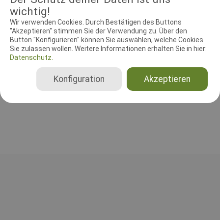
wichtig!
Wir verwenden Cookies. Durch Bestätigen des Buttons
"Akzeptieren" stimmen Sie der Verwendung zu. Über den
RICHTER UND HELFER
Button "Konfigurieren" können Sie auswählen, welche Cookies
Sie zulassen wollen. Weitere Informationen erhalten Sie in hier:
Datenschutz.
Showrichter
Anton Toni Spindler
Konfiguration
Akzeptieren
Deutschland